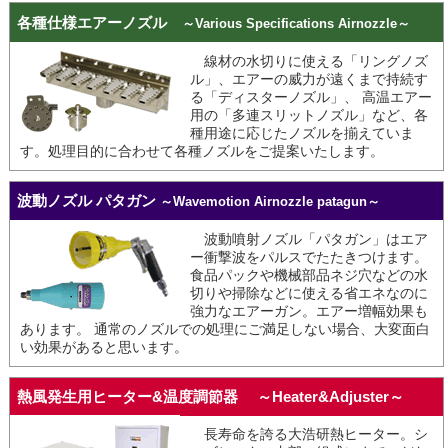
各種仕様エアーノズル
～Various Specifications Airnozzle～
線材の水切りに使える「リングノズ
ル」、エアーの威力が遠くまで持続す
る「ディスターノズル」、 高温エアー
用の「多連スリットノズル」など、各
種用途に応じたノズルを揃えていま
す。処理目的に合わせて各種ノズルをご提案いたします。
波動ノズル パタガン
～Wavemotion Airnozzle patagun～
波動噴射ノズル「パタガン」はエア
ー衝撃波をパルスでたたきつけます。
食品パックや機械部品ネジ穴などの水
切りや掃除などに使える省エネなのに
強力なエアーガン。エアー増幅効果も
あります。 通常のノズルでの処理にご満足しない場合、大変面白
い効果があると思います。
熱風発生用ヒーター&温度調節器 ～Heater&Adjuster～
長寿命を誇る大浩研熱ヒーター。シ