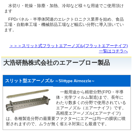
水切り・乾燥・除塵・加熱、冷却など様々な用途でご使用頂け
ます
FPDパネル・半導体関連のエレクトロニクス業界を始め、食品
工場・自動車工場・機械部品工場など幅広い分野に導入頂いてい
ます。
＞＞＞スリット式フラットエアーノズル(フラットエアーナイフ)
一覧はコチラへ
大浩研熱株式会社のエアーブロー製品
スリット型エアーノズル
～Slittype Airnozzle～
一般用途から精密分野(FPD・半導
体・光学フィルム製造)まで、長年に
わたり数多くの分野で使用されている
エアーノズル（エアーナイフ）です。
高精度エアーノズル(エアーナイフ)
は、各種製造分野の最重要ファクターにエアーは均一の膜状に噴
射されますので、ムラが無く省エネ対策にも最適です。