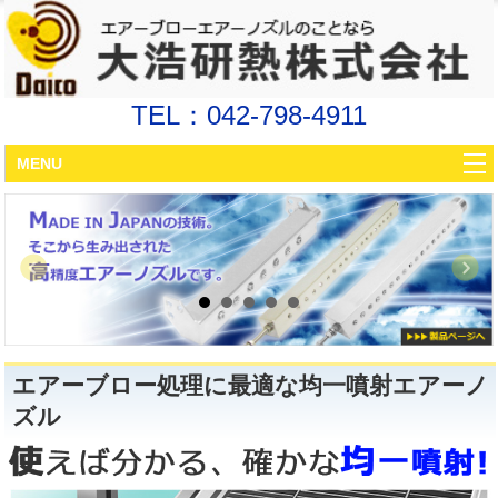
TEL：042-798-4911
MENU
スリット型エアーノズル
Slittype Airnozzle
各種仕様エアーノズル
Various Specifications Airnozzle
波動ノズル パタガン
Wavemotion Airnozzle patagun
ヒーター・温度調節器
エアーブロー処理に最適な均一噴射エアーノ
Heater＆Adjuster
ズル
エアーフィルター
AirFilter
配管機器・送風機